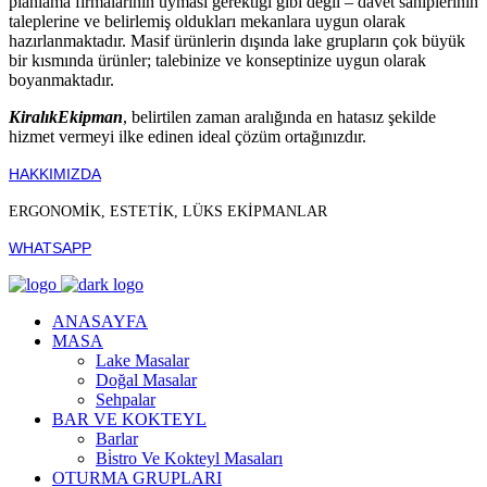
planlama firmalarının uyması gerektiği gibi değil – davet sahiplerinin
taleplerine ve belirlemiş oldukları mekanlara uygun olarak
hazırlanmaktadır. Masif ürünlerin dışında lake grupların çok büyük
bir kısmında ürünler; talebinize ve konseptinize uygun olarak
boyanmaktadır.
KiralıkEkipman
, belirtilen zaman aralığında en hatasız şekilde
hizmet vermeyi ilke edinen ideal çözüm ortağınızdır.
HAKKIMIZDA
ERGONOMİK, ESTETİK, LÜKS EKİPMANLAR
WHATSAPP
ANASAYFA
MASA
Lake Masalar
Doğal Masalar
Sehpalar
BAR VE KOKTEYL
Barlar
Bi̇stro Ve Kokteyl Masaları
OTURMA GRUPLARI