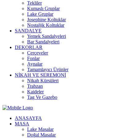
Tekliler
Kumaşlı Gruplar
Lake Gruplar
Josephine Koltuklar
Nostaljik Koltuklar
SANDALYE
Yemek Sandalyeleri
Bar Sandalyeleri
DEKORLAR
Çerçeveler
Fonlar
Aynalar
Tamamlayıcı Ürünler
NİKAH VE SEREMONİ
Nikah Kürsüleri
Trabzan
Kaideler
Tag Ve Gazebo
ANASAYFA
MASA
Lake Masalar
Doğal Masalar