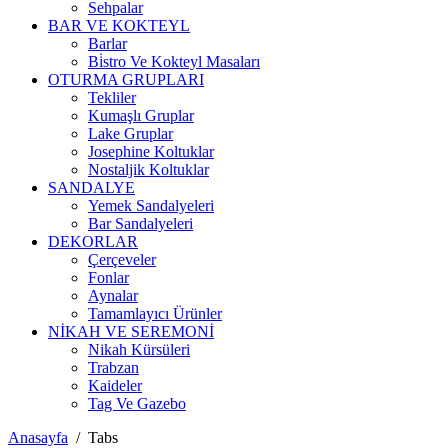
Sehpalar
BAR VE KOKTEYL
Barlar
Bi̇stro Ve Kokteyl Masaları
OTURMA GRUPLARI
Tekliler
Kumaşlı Gruplar
Lake Gruplar
Josephine Koltuklar
Nostaljik Koltuklar
SANDALYE
Yemek Sandalyeleri
Bar Sandalyeleri
DEKORLAR
Çerçeveler
Fonlar
Aynalar
Tamamlayıcı Ürünler
NİKAH VE SEREMONİ
Nikah Kürsüleri
Trabzan
Kaideler
Tag Ve Gazebo
Anasayfa
/
Tabs