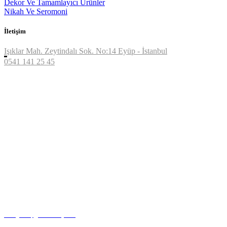
Dekor Ve Tamamlayıcı Ürünler
Nikah Ve Seromoni
İletişim
Işıklar Mah. Zeytindalı Sok. No:14
Eyüp - İstanbul
0541 141 25 45
Instagram | @kiralikekipman