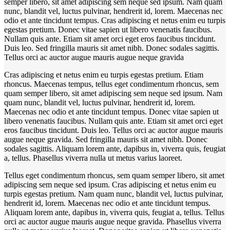
semper libero, sit amet adipiscing sem neque sed ipsum. Nam quam
nunc, blandit vel, luctus pulvinar, hendrerit id, lorem. Maecenas nec
odio et ante tincidunt tempus. Cras adipiscing et netus enim eu turpis
egestas pretium. Donec vitae sapien ut libero venenatis faucibus.
Nullam quis ante. Etiam sit amet orci eget eros faucibus tincidunt.
Duis leo. Sed fringilla mauris sit amet nibh. Donec sodales sagittis.
Tellus orci ac auctor augue mauris augue neque gravida
Cras adipiscing et netus enim eu turpis egestas pretium. Etiam
rhoncus. Maecenas tempus, tellus eget condimentum rhoncus, sem
quam semper libero, sit amet adipiscing sem neque sed ipsum. Nam
quam nunc, blandit vel, luctus pulvinar, hendrerit id, lorem.
Maecenas nec odio et ante tincidunt tempus. Donec vitae sapien ut
libero venenatis faucibus. Nullam quis ante. Etiam sit amet orci eget
eros faucibus tincidunt. Duis leo. Tellus orci ac auctor augue mauris
augue neque gravida. Sed fringilla mauris sit amet nibh. Donec
sodales sagittis. Aliquam lorem ante, dapibus in, viverra quis, feugiat
a, tellus. Phasellus viverra nulla ut metus varius laoreet.
Tellus eget condimentum rhoncus, sem quam semper libero, sit amet
adipiscing sem neque sed ipsum. Cras adipiscing et netus enim eu
turpis egestas pretium. Nam quam nunc, blandit vel, luctus pulvinar,
hendrerit id, lorem. Maecenas nec odio et ante tincidunt tempus.
Aliquam lorem ante, dapibus in, viverra quis, feugiat a, tellus. Tellus
orci ac auctor augue mauris augue neque gravida. Phasellus viverra