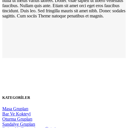
nulla ut metus varius laoreet. Donec vitae sapien ut libero venenatis
faucibus. Nullam quis ante. Etiam sit amet orci eget eros faucibus
tincidunt. Duis leo. Sed fringilla mauris sit amet nibh. Donec sodales
sagittis. Cum sociis Theme natoque penatibus et magnis.
KATEGORİLER
Masa Grupları
Bar Ve Kokteyl
Oturma Grupları
Sandalye Grupları