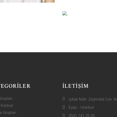
MARTHA
LYNN GIBSON
CARLSON
photographer
manager
TEGORİLER
İLETIŞIM
rupları
Işıklar Mah. Zeytindalı Sok. 
 Kokteyl
Eyüp - İstanbul
 Grupları
0541 141 25 45