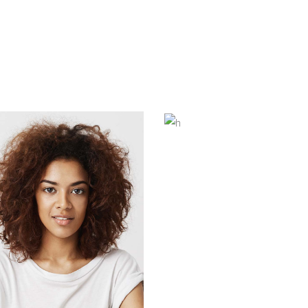
KRYSTAL
HOLMES
Interior designer
HELEN HOWELL
manager