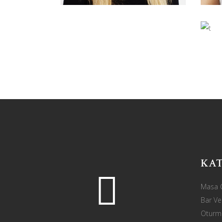
DELORES
JIMENEZ
designer
KA
Masa G
Bar Ve
Oturma