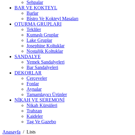
Sehpalar
BAR VE KOKTEYL
Barlar
Bi̇stro Ve Kokteyl Masaları
OTURMA GRUPLARI
Tekliler
Kumaşlı Gruplar
Lake Gruplar
Josephine Koltuklar
Nostaljik Koltuklar
SANDALYE
Yemek Sandalyeleri
Bar Sandalyeleri
DEKORLAR
Çerçeveler
Fonlar
Aynalar
Tamamlayıcı Ürünler
NİKAH VE SEREMONİ
Nikah Kürsüleri
Trabzan
Kaideler
Tag Ve Gazebo
Anasayfa
/
Lists