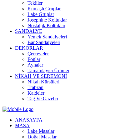
Tekliler
Kumaşlı Gruplar
Lake Gruplar
Josephine Koltuklar
Nostaljik Koltuklar
SANDALYE
Yemek Sandalyeleri
Bar Sandalyeleri
DEKORLAR
Çerçeveler
Fonlar
Aynalar
Tamamlayıcı Ürünler
NİKAH VE SEREMONİ
Nikah Kürsüleri
Trabzan
Kaideler
Tag Ve Gazebo
ANASAYFA
MASA
Lake Masalar
Doğal Masalar