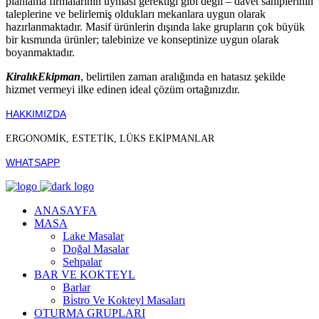
planlama firmalarının uyması gerektiği gibi değil – davet sahiplerinin
taleplerine ve belirlemiş oldukları mekanlara uygun olarak
hazırlanmaktadır. Masif ürünlerin dışında lake grupların çok büyük
bir kısmında ürünler; talebinize ve konseptinize uygun olarak
boyanmaktadır.
KiralıkEkipman
, belirtilen zaman aralığında en hatasız şekilde
hizmet vermeyi ilke edinen ideal çözüm ortağınızdır.
HAKKIMIZDA
ERGONOMİK, ESTETİK, LÜKS EKİPMANLAR
WHATSAPP
ANASAYFA
MASA
Lake Masalar
Doğal Masalar
Sehpalar
BAR VE KOKTEYL
Barlar
Bi̇stro Ve Kokteyl Masaları
OTURMA GRUPLARI